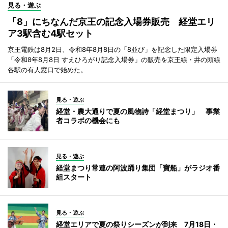
見る・遊ぶ
「8」にちなんだ京王の記念入場券販売 経堂エリ
ア3駅含む4駅セット
京王電鉄は8月2日、令和8年8月8日の「8並び」を記念した限定入場券
「令和8年8月8日 すえひろがり記念入場券」の販売を京王線・井の頭線
各駅の有人窓口で始めた。
見る・遊ぶ
経堂・農大通りで夏の風物詩「経堂まつり」 事業
者コラボの機会にも
見る・遊ぶ
経堂まつり常連の阿波踊り集団「寶船」がラジオ番
組スタート
見る・遊ぶ
経堂エリアで夏の祭りシーズンが到来 7月18日・