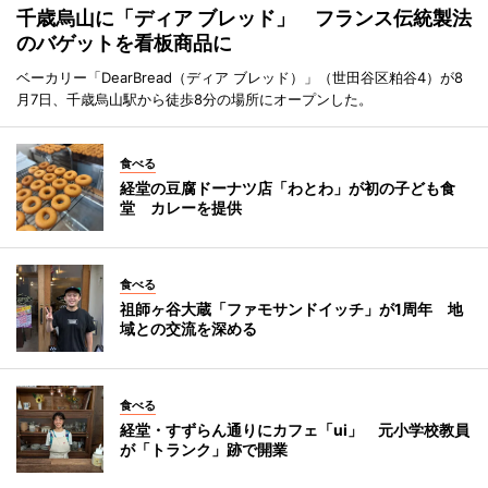
千歳烏山に「ディア ブレッド」 フランス伝統製法
のバゲットを看板商品に
ベーカリー「DearBread（ディア ブレッド）」（世田谷区粕谷4）が8
月7日、千歳烏山駅から徒歩8分の場所にオープンした。
食べる
経堂の豆腐ドーナツ店「わとわ」が初の子ども食
堂 カレーを提供
食べる
祖師ヶ谷大蔵「ファモサンドイッチ」が1周年 地
域との交流を深める
食べる
経堂・すずらん通りにカフェ「ui」 元小学校教員
が「トランク」跡で開業