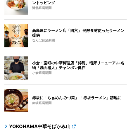
ントッピング
港北経済新聞
高島屋にラーメン店「四六」 発酵食材使ったラーメン
提供
なんば経済新聞
小倉・室町の中華料理店「錦龍」増床リニューアル 名
物「洗面器大」チャンポン健在
小倉経済新聞
赤坂に「らぁめん みづ菜」 「赤坂ラーメン」跡地に
赤坂経済新聞
YOKOHAMA中華そばかみ山