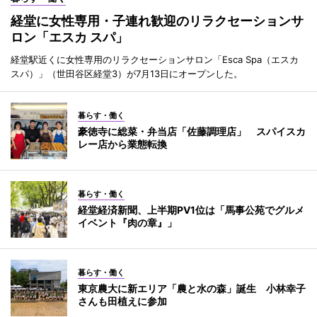
経堂に女性専用・子連れ歓迎のリラクセーションサ
ロン「エスカ スパ」
経堂駅近くに女性専用のリラクセーションサロン「Esca Spa（エスカ
スパ）」（世田谷区経堂3）が7月13日にオープンした。
暮らす・働く
豪徳寺に総菜・弁当店「佐藤調理店」 スパイスカ
レー店から業態転換
暮らす・働く
経堂経済新聞、上半期PV1位は「馬事公苑でグルメ
イベント『肉の章』」
暮らす・働く
東京農大に新エリア「農と水の森」誕生 小林幸子
さんも田植えに参加