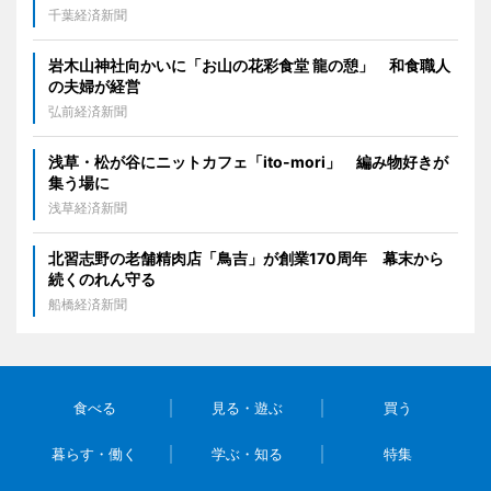
千葉経済新聞
岩木山神社向かいに「お山の花彩食堂 龍の憩」 和食職人
の夫婦が経営
弘前経済新聞
浅草・松が谷にニットカフェ「ito-mori」 編み物好きが
集う場に
浅草経済新聞
北習志野の老舗精肉店「鳥吉」が創業170周年 幕末から
続くのれん守る
船橋経済新聞
食べる
見る・遊ぶ
買う
暮らす・働く
学ぶ・知る
特集