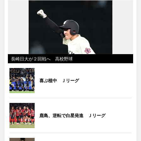
長崎日大が２回戦へ 高校野球
喜ぶ植中 Ｊリーグ
鹿島、逆転で白星発進 Ｊリーグ