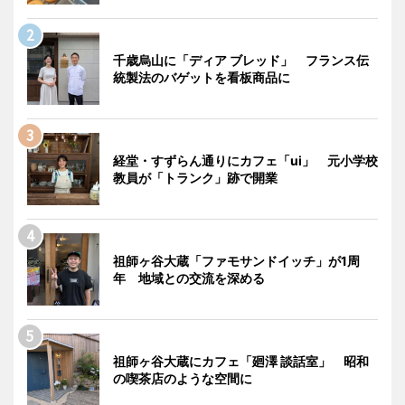
千歳烏山に「ディア ブレッド」 フランス伝
統製法のバゲットを看板商品に
経堂・すずらん通りにカフェ「ui」 元小学校
教員が「トランク」跡で開業
祖師ヶ谷大蔵「ファモサンドイッチ」が1周
年 地域との交流を深める
祖師ヶ谷大蔵にカフェ「廻澤 談話室」 昭和
の喫茶店のような空間に