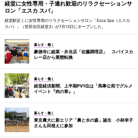
経堂に女性専用・子連れ歓迎のリラクセーションサ
ロン「エスカ スパ」
経堂駅近くに女性専用のリラクセーションサロン「Esca Spa（エスカ
スパ）」（世田谷区経堂3）が7月13日にオープンした。
暮らす・働く
豪徳寺に総菜・弁当店「佐藤調理店」 スパイスカ
レー店から業態転換
暮らす・働く
経堂経済新聞、上半期PV1位は「馬事公苑でグルメ
イベント『肉の章』」
暮らす・働く
東京農大に新エリア「農と水の森」誕生 小林幸子
さんも田植えに参加