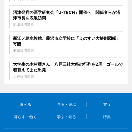
沼津発祥の医学研究会「U-TECH」開催へ 関係者らが沼
津市長を表敬訪問
沼津経済新聞
新江ノ島水族館、藤沢市立学校に「えのすい大解剖図鑑」
寄贈
湘南経済新聞
大学生の木村栞さん、八戸三社大祭の行列を2周 ゴールで
着替えてまた出発
八戸経済新聞
食べる
見る・遊ぶ
買う
暮らす・働く
学ぶ・知る
特集