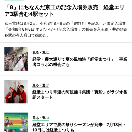
「8」にちなんだ京王の記念入場券販売 経堂エリ
ア3駅含む4駅セット
京王電鉄は8月2日、令和8年8月8日の「8並び」を記念した限定入場券
「令和8年8月8日 すえひろがり記念入場券」の販売を京王線・井の頭線
各駅の有人窓口で始めた。
見る・遊ぶ
経堂・農大通りで夏の風物詩「経堂まつり」 事業
者コラボの機会にも
見る・遊ぶ
経堂まつり常連の阿波踊り集団「寶船」がラジオ番
組スタート
見る・遊ぶ
経堂エリアで夏の祭りシーズンが到来 7月18日・
19日には経堂まつりも