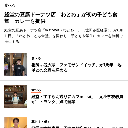
食べる
経堂の豆腐ドーナツ店「わとわ」が初の子ども食
堂 カレーを提供
経堂の豆腐ドーナツ店「watowa（わとわ）」（世田谷区経堂5）が8月
11日、「わとわこども食堂」を開催し、子どもや学生にカレーを無料で
提供する。
食べる
祖師ヶ谷大蔵「ファモサンドイッチ」が1周年 地
域との交流を深める
食べる
経堂・すずらん通りにカフェ「ui」 元小学校教員
が「トランク」跡で開業
暮らす・働く