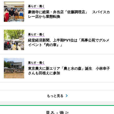
暮らす・働く
豪徳寺に総菜・弁当店「佐藤調理店」 スパイスカ
レー店から業態転換
暮らす・働く
経堂経済新聞、上半期PV1位は「馬事公苑でグルメ
イベント『肉の章』」
暮らす・働く
東京農大に新エリア「農と水の森」誕生 小林幸子
さんも田植えに参加
もっと見る
見る・遊ぶ