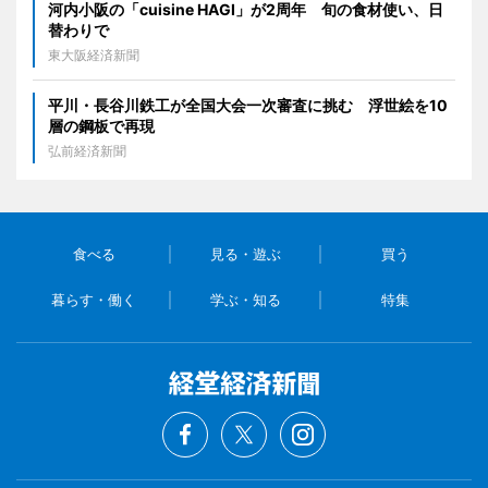
河内小阪の「cuisine HAGI」が2周年 旬の食材使い、日
替わりで
東大阪経済新聞
平川・長谷川鉄工が全国大会一次審査に挑む 浮世絵を10
層の鋼板で再現
弘前経済新聞
食べる
見る・遊ぶ
買う
暮らす・働く
学ぶ・知る
特集