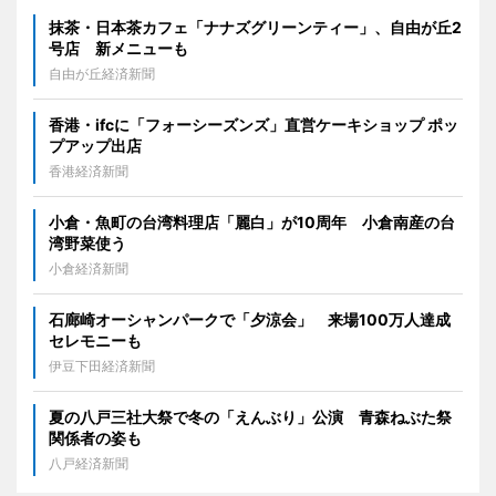
抹茶・日本茶カフェ「ナナズグリーンティー」、自由が丘2
号店 新メニューも
自由が丘経済新聞
香港・ifcに「フォーシーズンズ」直営ケーキショップ ポッ
プアップ出店
香港経済新聞
小倉・魚町の台湾料理店「麗白」が10周年 小倉南産の台
湾野菜使う
小倉経済新聞
石廊崎オーシャンパークで「夕涼会」 来場100万人達成
セレモニーも
伊豆下田経済新聞
夏の八戸三社大祭で冬の「えんぶり」公演 青森ねぶた祭
関係者の姿も
八戸経済新聞