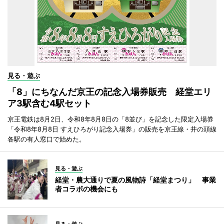
見る・遊ぶ
「8」にちなんだ京王の記念入場券販売 経堂エリ
ア3駅含む4駅セット
京王電鉄は8月2日、令和8年8月8日の「8並び」を記念した限定入場券
「令和8年8月8日 すえひろがり記念入場券」の販売を京王線・井の頭線
各駅の有人窓口で始めた。
見る・遊ぶ
経堂・農大通りで夏の風物詩「経堂まつり」 事業
者コラボの機会にも