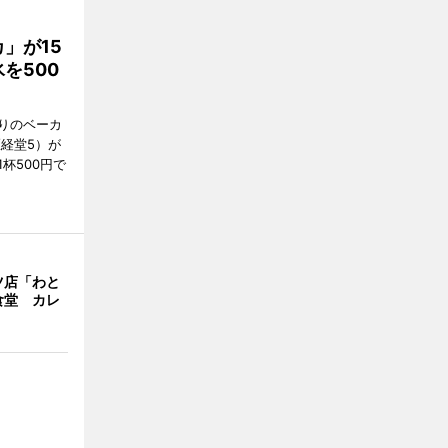
」が15
を500
通りのベーカ
区経堂5）が
杯500円で
ツ店「わと
食堂 カレ