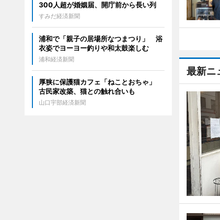
300人超が婚姻届、開庁前から長い列
すみだ経済新聞
浦和で「親子の居場所なつまつり」 浴
衣姿でヨーヨー釣りや和太鼓楽しむ
浦和経済新聞
最新ニ
厚狭に保護猫カフェ「ねことおちゃ」
古民家改築、猫との触れ合いも
山口宇部経済新聞