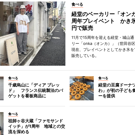
食べる
経堂のベーカリー「オンカ
周年プレイベント かき氷
円で販売
11月で15周年を迎える経堂・城山
リー「onka（オンカ）」（世田谷
現在、プレイベントとしてかき氷を1
販売している。
食べる
食べる
千歳烏山に「ディア ブレッ
経堂の豆腐ドーナ
ド」 フランス伝統製法のバ
わ」が初の子ども
ゲットを看板商品に
ーを提供
食べる
祖師ヶ谷大蔵「ファモサンド
イッチ」が1周年 地域との交
流を深める