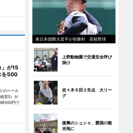
東日本国際大昌平が初勝利 高校野球
上野動物園で交通安全呼び
掛け
」が15
を500
佐々木６回２失点 大リー
通りのベーカ
グ
区経堂5）が
杯500円で
復興のシュシャ、愛国の観
光地に