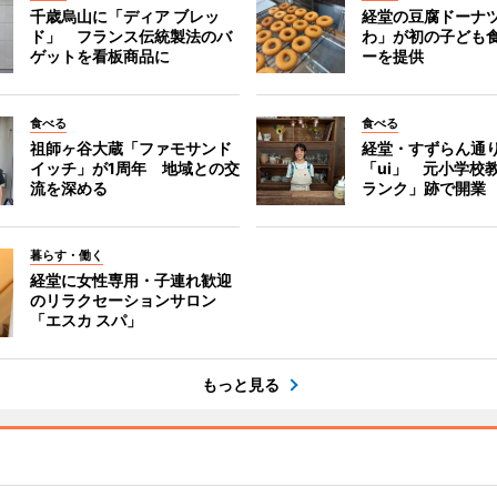
千歳烏山に「ディア ブレッ
経堂の豆腐ドーナ
ド」 フランス伝統製法のバ
わ」が初の子ども
ゲットを看板商品に
ーを提供
食べる
食べる
祖師ヶ谷大蔵「ファモサンド
経堂・すずらん通
イッチ」が1周年 地域との交
「ui」 元小学校
流を深める
ランク」跡で開業
暮らす・働く
経堂に女性専用・子連れ歓迎
のリラクセーションサロン
「エスカ スパ」
もっと見る