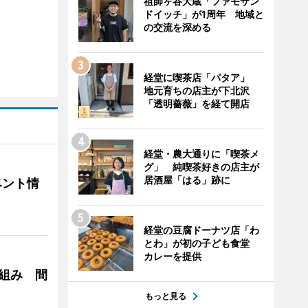
祖師ヶ谷大蔵「ファモサン
ドイッチ」が1周年 地域と
の交流を深める
経堂に喫茶店「パタア」
地元育ちの店主が下北沢
「透明薔薇」を経て開店
経堂・農大通りに「喫茶メ
グ」 純喫茶好きの店主が
居酒屋「はる」跡に
ベント情
経堂の豆腐ドーナツ店「わ
とわ」が初の子ども食堂
カレーを提供
り組み 間
もっと見る