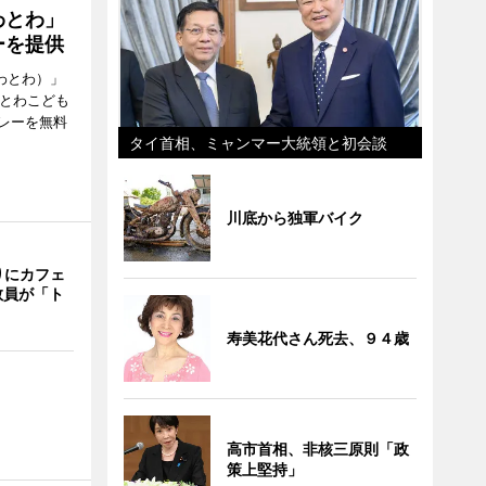
わとわ」
ーを提供
わとわ）」
わとわこども
レーを無料
タイ首相、ミャンマー大統領と初会談
川底から独軍バイク
りにカフェ
教員が「ト
寿美花代さん死去、９４歳
高市首相、非核三原則「政
策上堅持」