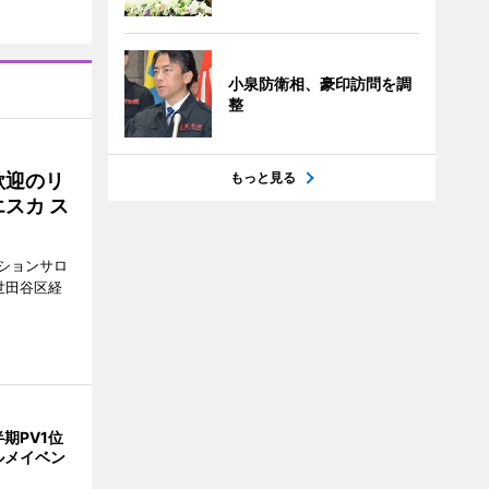
小泉防衛相、豪印訪問を調
整
もっと見る
歓迎のリ
スカ ス
ションサロ
（世田谷区経
期PV1位
ルメイベン