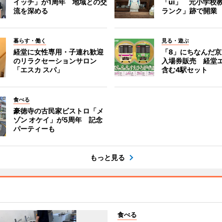
イッチ」が1周年 地域との交
「ui」 元小学校
流を深める
ランク」跡で開業
暮らす・働く
見る・遊ぶ
経堂に女性専用・子連れ歓迎
「8」にちなんだ
のリラクセーションサロン
入場券販売 経堂
「エスカ スパ」
含む4駅セット
食べる
豪徳寺の古民家ビストロ「メ
ゾン オケイ」が5周年 記念
パーティーも
もっと見る
食べる