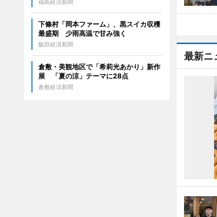
福島経済新聞
下條村「岡本ファーム」、黒スイカ収穫
最盛期 少雨高温で甘み強く
飯田経済新聞
最新ニ
倉敷・美観地区で「希莉光あかり」新作
展 「夏の涼」テーマに28点
倉敷経済新聞