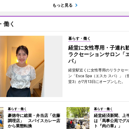
もっと見る
・働く
暮らす・働く
経堂に女性専用・子連れ
ラクセーションサロン「エ
パ」
経堂駅近くに女性専用のリラクセー
ン「Esca Spa（エスカ スパ）」
堂3）が7月13日にオープンした。
暮らす・働く
暮らす・働く
豪徳寺に総菜・弁当店「佐藤
経堂経済新聞、上半
調理店」 スパイスカレー店
は「馬事公苑でグ
から業態転換
ト『肉の章』」