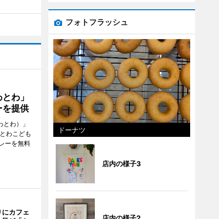
フォトフラッシュ
わとわ」
ーを提供
わとわ）」
ドーナツ
わとわこども
レーを無料
店内の様子3
りにカフェ
店内の様子2