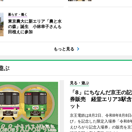
暮らす・働く
東京農大に新エリア「農と水
の森」誕生 小林幸子さんも
田植えに参加
もっと見る
遊ぶ
見る・遊ぶ
「8」にちなんだ京王の記
券販売 経堂エリア3駅含
ット
京王電鉄は8月2日、令和8年8月8日
び」を記念した限定入場券「令和8年
えひろがり記念入場券」の販売を京