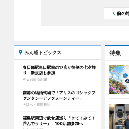
前の
みん経トピックス
特集
春日部駅東口駅前の17店が恒例の七夕飾
り 新規店も参加
春日部経済新聞
南港の結婚式場で「アリスのゴシックフ
ァンタジーアフタヌーンティー」
大阪ベイ経済新聞
福島駅周辺で飲食店巡り「きて！みて！
呑んでラリー」 100店舗参加へ