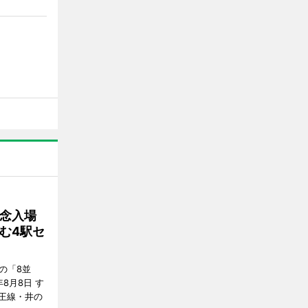
念入場
む4駅セ
の「8並
8月8日 す
王線・井の