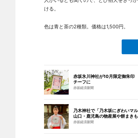
ける。
色は青と茶の2種類。価格は1,500円。
赤坂氷川神社が10月限定御朱印 
チーフに
赤坂経済新聞
乃木神社で「乃木坂にぎわいマル
山口・鹿児島の物産展や餅まきも
赤坂経済新聞