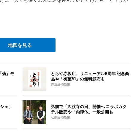
地図を見る
「菊」モ
とらや赤坂店、リニューアル5周年 記念商
品や「御菓印」の無料頒布も
赤坂経済新聞
シェ」
弘前で「久渡寺の日」開催へ コラボカク
テル販売や「内陣仏」一般公開も
弘前経済新聞