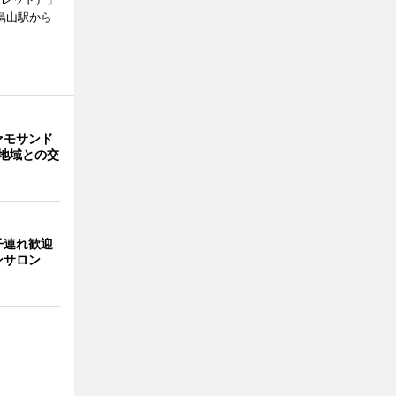
烏山駅から
ァモサンド
地域との交
子連れ歓迎
ンサロン