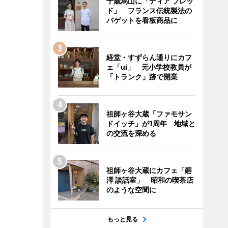
千歳烏山に「ディア ブレッ
ド」 フランス伝統製法の
バゲットを看板商品に
経堂・すずらん通りにカフ
ェ「ui」 元小学校教員が
「トランク」跡で開業
祖師ヶ谷大蔵「ファモサン
ドイッチ」が1周年 地域と
の交流を深める
祖師ヶ谷大蔵にカフェ「廻
澤 談話室」 昭和の喫茶店
のような空間に
もっと見る