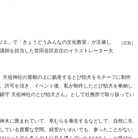
リエ」で「きょうどうみんなの文化教室」が主催し
［広告］
講師を担当した世田谷区在住のイラストレーター大
、天祖神社の屋根の上に鎮座するとび狛犬をモチーフに制作
、許可を頂き、イベント後、私が制作したとび狛犬を奉納し
鎮守 天祖神社のとび狛犬さん』として社務所で取り扱ってい
神木に囲まれていて、草むらを養生するなどして、自然に生
している貴重な空間。経堂かいわいでも、参ったことがない
けに一人でも多くの人に足を運んでいただけたら」と呼びか