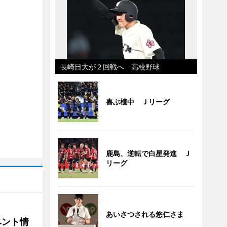
長崎日大が２回戦へ 高校野球
喜ぶ植中 Ｊリーグ
鹿島、逆転で白星発進 Ｊ
リーグ
あいさつされる悠仁さま
ベント情