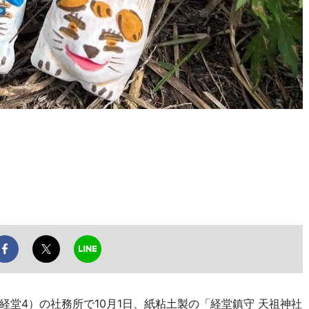
」
堂4）の社務所で10月1日、紙粘土製の「経堂鎮守 天祖神社