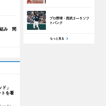
プロ野球・西武２―５ソフ
トバンク
り組み 間
もっと見る
レッド」
ットを看
 ブレッド）」