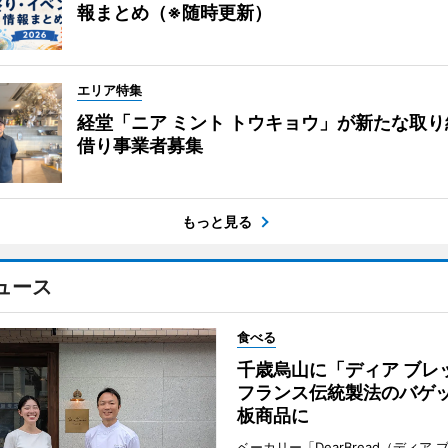
報まとめ（※随時更新）
エリア特集
経堂「ニア ミント トウキョウ」が新たな取
借り事業者募集
もっと見る
ュース
食べる
千歳烏山に「ディア ブ
フランス伝統製法のバゲ
板商品に
ベーカリー「DearBread（ディア