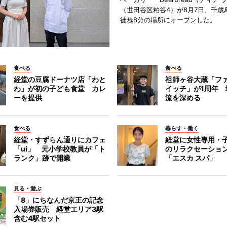
（世田谷区粕谷4）が8月7日、千歳
徒歩8分の場所にオープンした。
食べる
食べる
経堂の豆腐ドーナツ店「わと
祖師ヶ谷大蔵「フ
わ」が初の子ども食堂 カレ
イッチ」が1周年 
ーを提供
流を深める
食べる
暮らす・働く
経堂・すずらん通りにカフェ
経堂に女性専用・
「ui」 元小学校教員が「ト
のリラクセーショ
ランク」跡で開業
「エスカ スパ」
見る・遊ぶ
「8」にちなんだ京王の記念
入場券販売 経堂エリア3駅
含む4駅セット