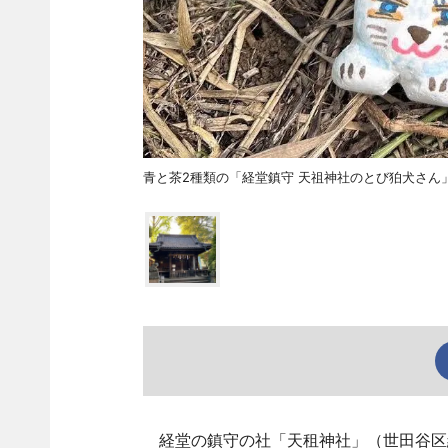
青と茶2種類の「経堂鎮守 天祖神社のとび狛犬さん
経堂の鎮守の社「天租神社」（世田谷区経