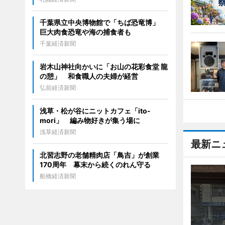
千葉県立中央博物館で「ちば恐竜博」
巨大肉食恐竜や海の捕食者も
千葉経済新聞
岩木山神社向かいに「お山の花彩食堂 龍
の憩」 和食職人の夫婦が経営
弘前経済新聞
浅草・松が谷にニットカフェ「ito-
mori」 編み物好きが集う場に
浅草経済新聞
最新ニ
北習志野の老舗精肉店「鳥吉」が創業
170周年 幕末から続くのれん守る
船橋経済新聞