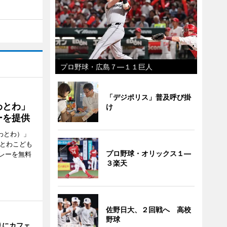
プロ野球・広島７―１１巨人
「デジポリス」普及呼び掛
わとわ」
け
ーを提供
わとわ）」
わとわこども
プロ野球・オリックス１―
レーを無料
３楽天
佐野日大、２回戦へ 高校
野球
りにカフェ