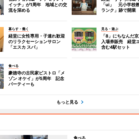
イッチ」が1周年 地域との交
「ui」 元小学校
流を深める
ランク」跡で開業
暮らす・働く
見る・遊ぶ
経堂に女性専用・子連れ歓迎
「8」にちなんだ
のリラクセーションサロン
入場券販売 経堂
「エスカ スパ」
含む4駅セット
食べる
豪徳寺の古民家ビストロ「メ
ゾン オケイ」が5周年 記念
パーティーも
もっと見る
食べる