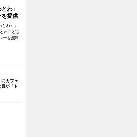
わとわ」
ーを提供
わとわ）」
わとわこども
レーを無料
りにカフェ
教員が「ト