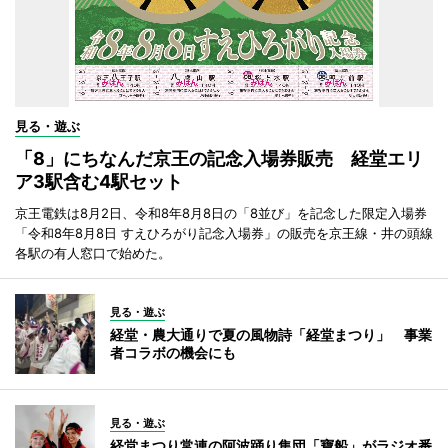
見る・遊ぶ
「8」にちなんだ京王の記念入場券販売 経堂エリ
ア3駅含む4駅セット
京王電鉄は8月2日、令和8年8月8日の「8並び」を記念した限定入場券
「令和8年8月8日 すえひろがり記念入場券」の販売を京王線・井の頭線
各駅の有人窓口で始めた。
見る・遊ぶ
経堂・農大通りで夏の風物詩「経堂まつり」 事業
者コラボの機会にも
見る・遊ぶ
経堂まつり常連の阿波踊り集団「寶船」がラジオ番