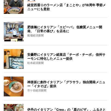
経堂西通りのラーメン店「まことや」が18周年 季節メ
ニューにも意欲
肥後橋にイタリアン「エビーバ」 低糖質メニュー開
発、「日常の喜び」を店名に
船場経済新聞
安曇野にイタリアン総菜店「チーボ・チーボ」 信州サ
ーモンに特化したメニュー提供
松本経済新聞
神楽坂に創作イタリアン「グラサラ」 独自開発メニュ
ー「イタそば」提供
市ケ谷経済新聞
伊丹のイタリアン「Creo」の「星のピザ」、ふるさと