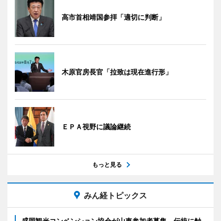
高市首相靖国参拝「適切に判断」
木原官房長官「拉致は現在進行形」
ＥＰＡ視野に議論継続
もっと見る
みん経トピックス
盛岡観光コンベンション協会が山車参加者募集 伝統に触