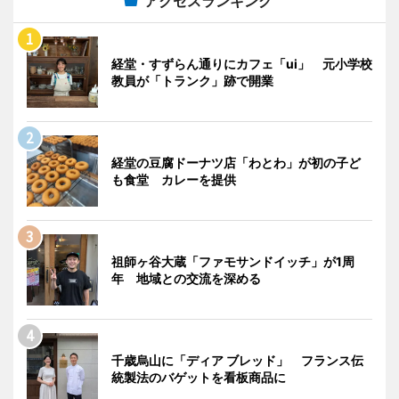
アクセスランキング
経堂・すずらん通りにカフェ「ui」 元小学校
教員が「トランク」跡で開業
経堂の豆腐ドーナツ店「わとわ」が初の子ど
も食堂 カレーを提供
祖師ヶ谷大蔵「ファモサンドイッチ」が1周
年 地域との交流を深める
千歳烏山に「ディア ブレッド」 フランス伝
統製法のバゲットを看板商品に