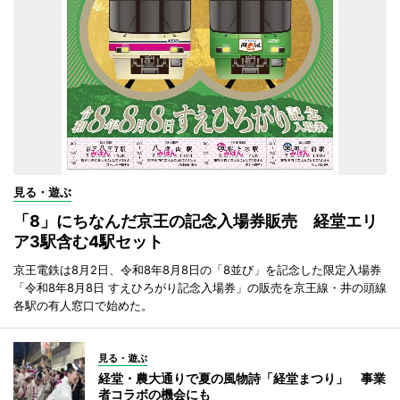
見る・遊ぶ
「8」にちなんだ京王の記念入場券販売 経堂エリ
ア3駅含む4駅セット
京王電鉄は8月2日、令和8年8月8日の「8並び」を記念した限定入場券
「令和8年8月8日 すえひろがり記念入場券」の販売を京王線・井の頭線
各駅の有人窓口で始めた。
見る・遊ぶ
経堂・農大通りで夏の風物詩「経堂まつり」 事業
者コラボの機会にも