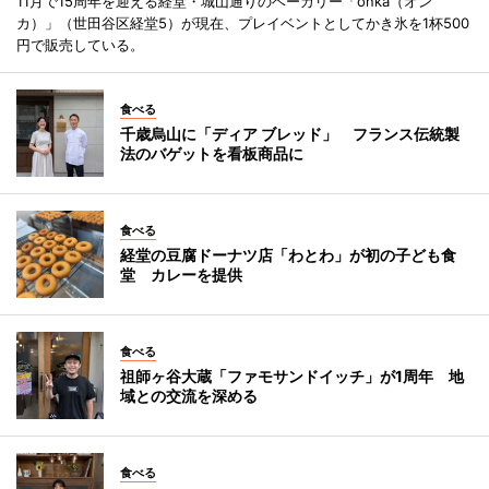
11月で15周年を迎える経堂・城山通りのベーカリー「onka（オン
カ）」（世田谷区経堂5）が現在、プレイベントとしてかき氷を1杯500
円で販売している。
食べる
千歳烏山に「ディア ブレッド」 フランス伝統製
法のバゲットを看板商品に
食べる
経堂の豆腐ドーナツ店「わとわ」が初の子ども食
堂 カレーを提供
食べる
祖師ヶ谷大蔵「ファモサンドイッチ」が1周年 地
域との交流を深める
食べる