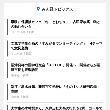
みん経トピックス
厚狭に保護猫カフェ「ねことおちゃ」 古民家改築、猫と
の触れ合いも
山口宇部経済新聞
文花で学生企画の「すみだタウンミーティング」 4テーマ
で意見交換
すみだ経済新聞
沼津発祥の医学研究会「U-TECH」開催へ 関係者らが沼
津市長を表敬訪問
沼津経済新聞
新江ノ島水族館、藤沢市立学校に「えのすい大解剖図鑑」
寄贈
湘南経済新聞
大学生の木村栞さん、八戸三社大祭の行列を2周 ゴールで