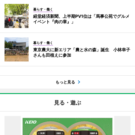
暮らす・働く
経堂経済新聞、上半期PV1位は「馬事公苑でグルメ
イベント『肉の章』」
暮らす・働く
東京農大に新エリア「農と水の森」誕生 小林幸子
さんも田植えに参加
もっと見る
見る・遊ぶ